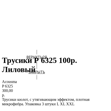
ВЕРНУТЬСЯ
Трусики Р 6325 100р.
Лиловый
ЗАКРЫТЬ
Acousma
P 6325
300,00
р.
Трусики кюлот, с утягивающим эффектом, плотная
микрофибра. Упаковка 3 штуки L XL XXL