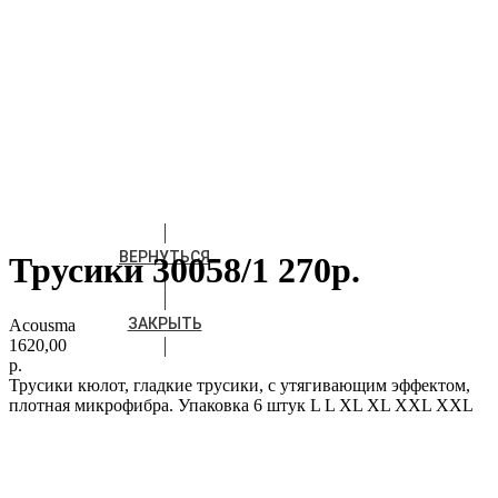
ВЕРНУТЬСЯ
Трусики 30058/1 270р.
ЗАКРЫТЬ
Acousma
1620,00
р.
Трусики кюлот, гладкие трусики, с утягивающим эффектом,
плотная микрофибра. Упаковка 6 штук L L XL XL XXL XXL