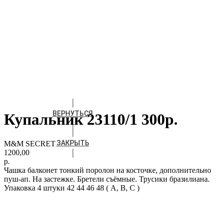
ВЕРНУТЬСЯ
Купальник 23110/1 300р.
ЗАКРЫТЬ
M&M SECRET
1200,00
р.
Чашка балконет тонкий поролон на косточке, дополнительно
пуш-ап. На застежке. Бретели съёмные. Трусики бразилиана.
Упаковка 4 штуки 42 44 46 48 ( A, B, С )