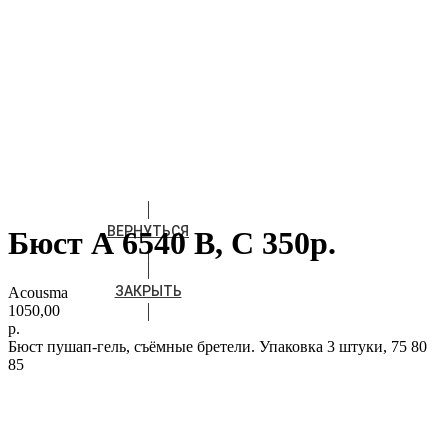
ВЕРНУТЬСЯ
Бюст А 6540 В, С 350р.
ЗАКРЫТЬ
Acousma
1050,00
р.
Бюст пушап-гель, cъёмные бретели. Упаковка 3 штуки, 75 80
85