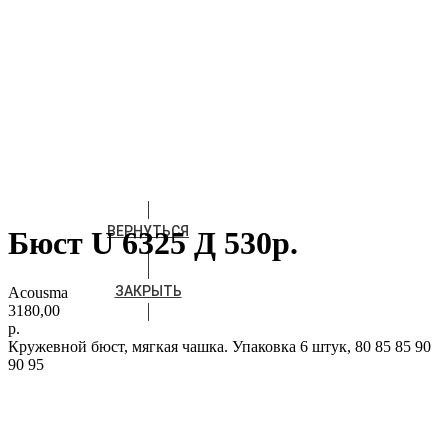
ВЕРНУТЬСЯ
Бюст U 6325 Д 530р.
ЗАКРЫТЬ
Acousma
3180,00
р.
Кружевной бюст, мягкая чашка. Упаковка 6 штук, 80 85 85 90
90 95