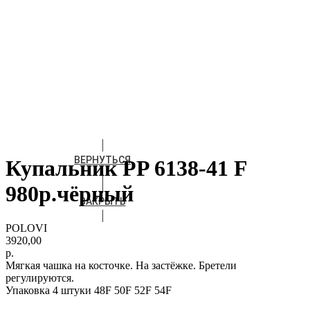
ВЕРНУТЬСЯ
Купальник РP 6138-41 F
980р.чёрный
ЗАКРЫТЬ
POLOVI
3920,00
р.
Мягкая чашка на косточке. На застёжке. Бретели
регулируются.
Упаковка 4 штуки 48F 50F 52F 54F