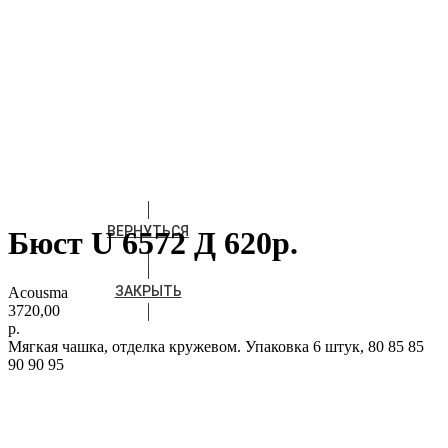
ВЕРНУТЬСЯ
Бюст U 6572 Д 620р.
ЗАКРЫТЬ
Acousma
3720,00
р.
Мягкая чашка, отделка кружевом. Упаковка 6 штук, 80 85 85
90 90 95