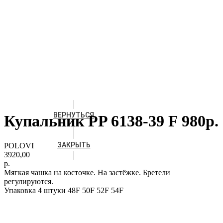
ВЕРНУТЬСЯ
Купальник РP 6138-39 F 980р.
ЗАКРЫТЬ
POLOVI
3920,00
р.
Мягкая чашка на косточке. На застёжке. Бретели
регулируются.
Упаковка 4 штуки 48F 50F 52F 54F